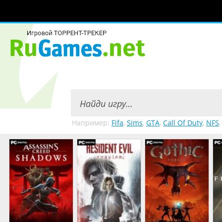
Например:
Fifa
,
Sims
,
GTA
,
Call Of Duty
,
NFS