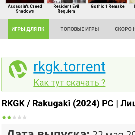
Assassin's Creed
Resident Evil
Gothic 1 Remake
Shadows
Requiem
ИГРЫ ДЛЯ ПК
ТОПОВЫЕ ИГРЫ
СКОРО 
rkgk.torrent
DE
Как тут скачать ?
2
RKGK / Rakugaki (2024) PC | Л
Дата выпуска:
22 мая 2