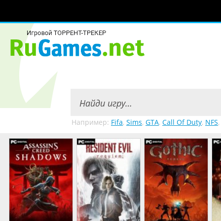
Например:
Fifa
,
Sims
,
GTA
,
Call Of Duty
,
NFS