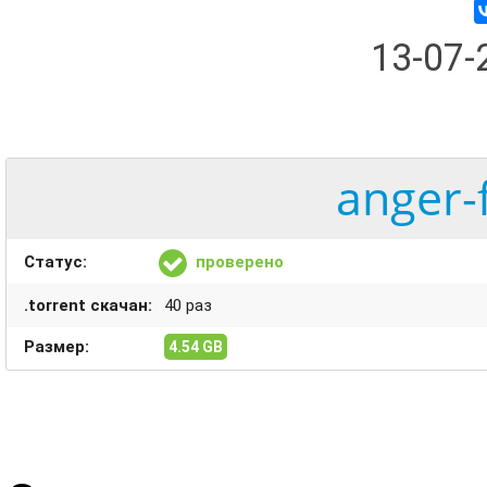
13-07
anger-
Статус:
проверено
.torrent скачан:
40 раз
Размер:
4.54 GB