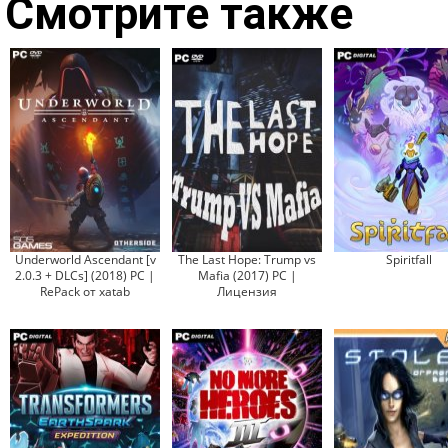
Смотрите также
Underworld Ascendant [v
The Last Hope: Trump vs
Spiritfall
2.0.3 + DLCs] (2018) PC |
Mafia (2017) PC |
RePack от xatab
Лицензия