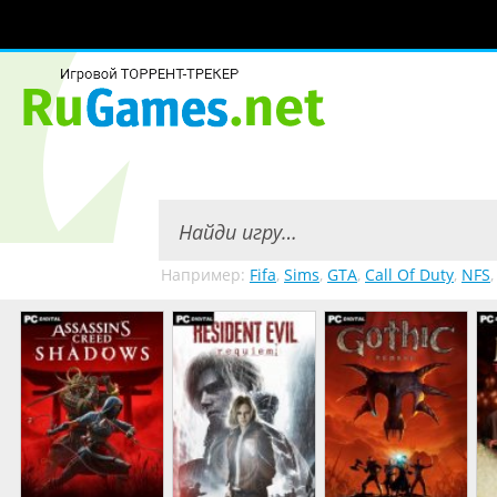
Например:
Fifa
,
Sims
,
GTA
,
Call Of Duty
,
NFS