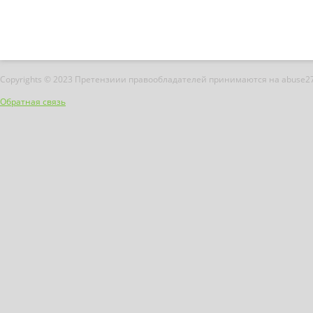
Copyrights © 2023 Претензиии правообладателей принимаются на abuse2
Обратная связь