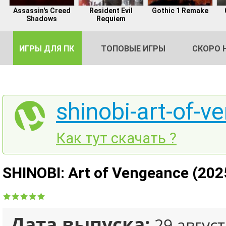
Assassin's Creed
Resident Evil
Gothic 1 Remake
Shadows
Requiem
ИГРЫ ДЛЯ ПК
ТОПОВЫЕ ИГРЫ
СКОРО 
shinobi-art-of-v
DE
Как тут скачать ?
2
SHINOBI: Art of Vengeance (202
Дата выпуска:
29 август