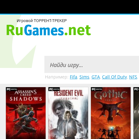
Например:
Fifa
,
Sims
,
GTA
,
Call Of Duty
,
NFS