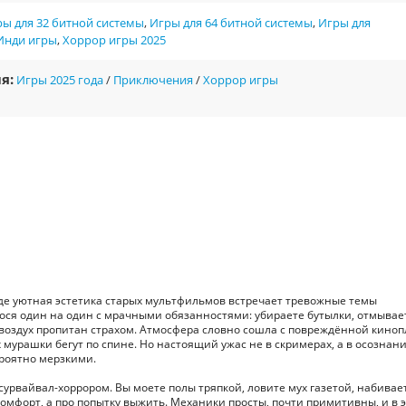
ы для 32 битной системы
,
Игры для 64 битной системы
,
Игры для
Инди игры
,
Хоррор игры 2025
я:
Игры 2025 года
/
Приключения
/
Хоррор игры
где уютная эстетика старых мультфильмов встречает тревожные темы
ося один на один с мрачными обязанностями: убираете бутылки, отмывае
же воздух пропитан страхом. Атмосфера словно сошла с повреждённой кино
 мурашки бегут по спине. Но настоящий ужас не в скримерах, а в осознани
ероятно мерзкими.
рвайвал-хоррором. Вы моете полы тряпкой, ловите мух газетой, набивае
комфорт, а про попытку выжить. Механики просты, почти примитивны, и в 