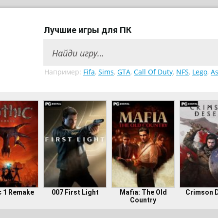
Лучшие игры для ПК
Например:
Fifa
,
Sims
,
GTA
,
Call Of Duty
,
NFS
,
Lego
,
As
c 1 Remake
007 First Light
Mafia: The Old
Crimson 
Country