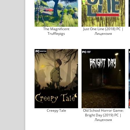
The Magnificent
Just One Line (2018) PC |
Trufflepigs
Лицензия
Creepy Tale
Old School Horror Game:
Bright Day (2019) PC |
Лицензия