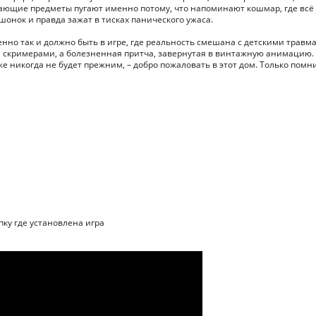
вающие предметы пугают именно потому, что напоминают кошмар, где всё
шонок и правда зажат в тисках панического ужаса.
енно так и должно быть в игре, где реальность смешана с детскими травм
 и скримерами, а болезненная притча, завернутая в винтажную анимацию.
же никогда не будет прежним, – добро пожаловать в этот дом. Только помн
апку где установлена игра