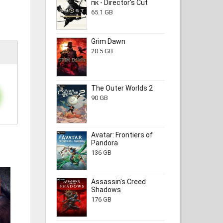
пк - Director's Cut
65.1 GB
Grim Dawn
20.5 GB
The Outer Worlds 2
90 GB
Avatar: Frontiers of
Pandora
136 GB
Assassin's Creed
Shadows
176 GB