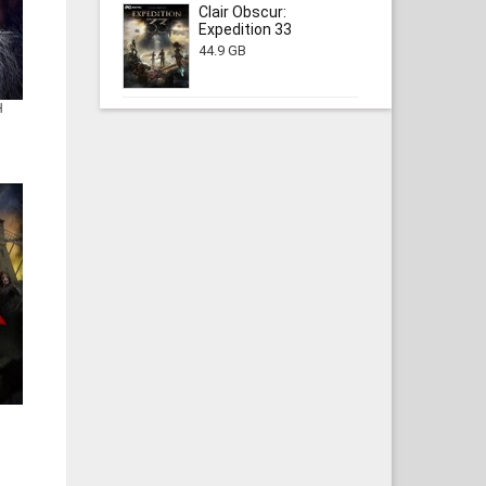
Clair Obscur:
Expedition 33
44.9 GB
H