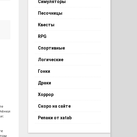
Симуляторы
Песочницы
Квесты
RPG
Спортивные
Логические
Гонки
Драки
Хоррор
Скоро на сайте
те
плёнки
и:
Репаки от xatab
те
этом