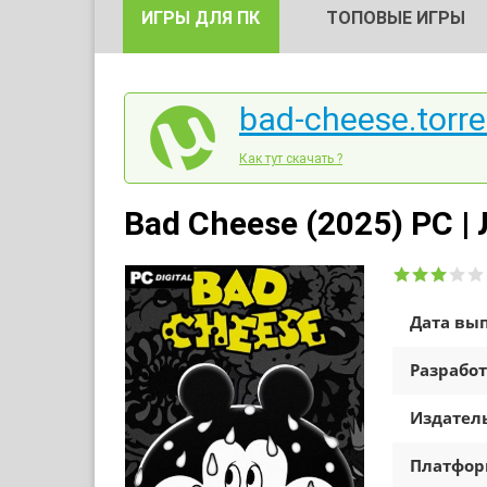
ИГРЫ ДЛЯ ПК
ТОПОВЫЕ ИГРЫ
bad-cheese.torre
Как тут скачать ?
Bad Cheese (2025) PC |
Дата вып
Разработ
Издатель
Платфо