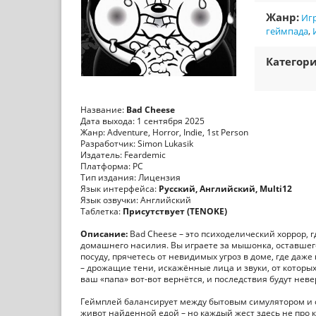
Жанр:
Игр
геймпада
,
Категори
Название:
Bad Cheese
Дата выхода: 1 сентября 2025
Жанр: Adventure, Horror, Indie, 1st Person
Разработчик: Simon Lukasik
Издатель: Feardemic
Платформа: PC
Тип издания: Лицензия
Язык интерфейса:
Русский, Английский, Multi12
Язык озвучки: Английский
Таблетка:
Присутствует (TENOKE)
Описание:
Bad Cheese – это психоделический хоррор, 
домашнего насилия. Вы играете за мышонка, оставшег
посуду, прячетесь от невидимых угроз в доме, где да
– дрожащие тени, искажённые лица и звуки, от которых
ваш «папа» вот-вот вернётся, и последствия будут нев
Геймплей балансирует между бытовым симулятором и су
живот найденной едой – но каждый жест здесь не про 