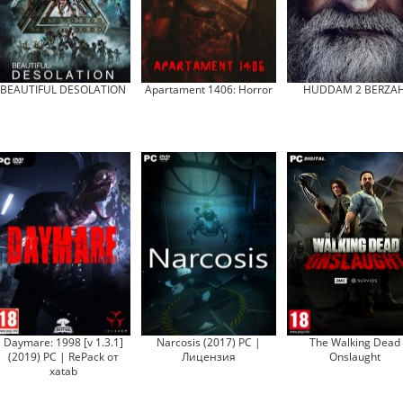
BEAUTIFUL DESOLATION
Apartament 1406: Horror
HUDDAM 2 BERZA
Daymare: 1998 [v 1.3.1]
Narcosis (2017) PC |
The Walking Dead
(2019) PC | RePack от
Лицензия
Onslaught
xatab