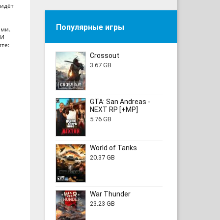
 идёт
Популярные игры
ами.
 И
ите:
Crossout
3.67 GB
GTA: San Andreas -
NEXT RP [+MP]
5.76 GB
World of Tanks
20.37 GB
War Thunder
23.23 GB