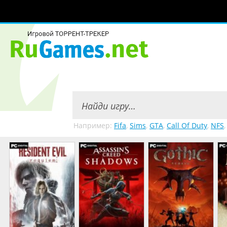
Например:
Fifa
,
Sims
,
GTA
,
Call Of Duty
,
NFS