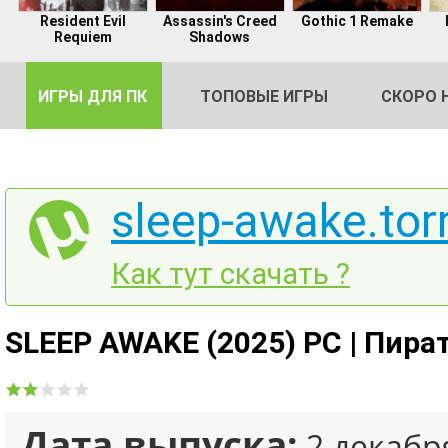
Resident Evil
Assassin's Creed
Gothic 1 Remake
Requiem
Shadows
ИГРЫ ДЛЯ ПК
ТОПОВЫЕ ИГРЫ
СКОРО 
sleep-awake.tor
DE
Как тут скачать ?
2
SLEEP AWAKE (2025) PC | Пира
Дата выпуска:
2 декабр