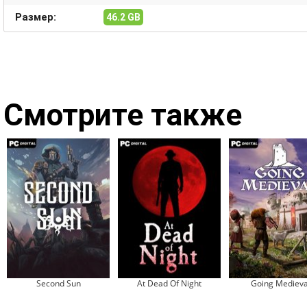
Размер:
46.2 GB
Смотрите также
Second Sun
At Dead Of Night
Going Medieva