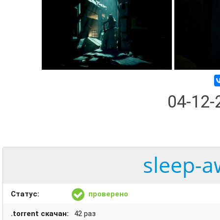
04-12
sleep-a
Статус:
проверено
.torrent скачан:
42 раз