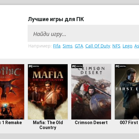
Лучшие игры для ПК
Например:
Fifa
,
Sims
,
GTA
,
Call Of Duty
,
NFS
,
Lego
,
As
c 1 Remake
Mafia: The Old
Crimson Desert
007 First
Country