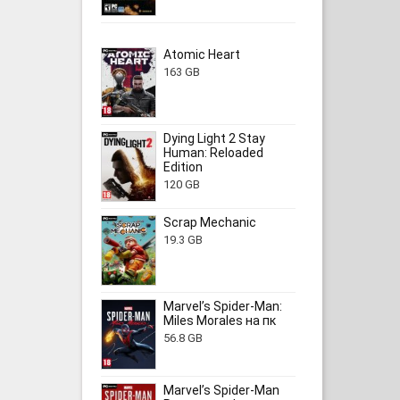
Atomic Heart
163 GB
Dying Light 2 Stay
Human: Reloaded
Edition
120 GB
Scrap Mechanic
19.3 GB
Marvel’s Spider-Man:
Miles Morales на пк
56.8 GB
Marvel’s Spider-Man