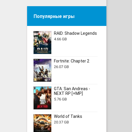
Популярные игры
RAID: Shadow Legends
4.66 GB
Fortnite: Chapter 2
26.07 GB
GTA: San Andreas -
NEXT RP [+MP]
5.76 GB
World of Tanks
20.37 GB