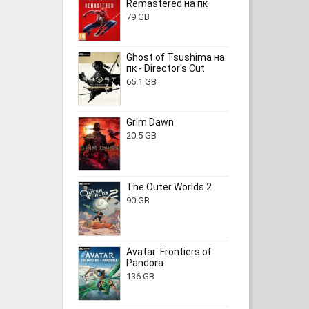
Remastered на пк
79 GB
Ghost of Tsushima на
пк - Director's Cut
65.1 GB
Grim Dawn
20.5 GB
The Outer Worlds 2
90 GB
Avatar: Frontiers of
Pandora
136 GB