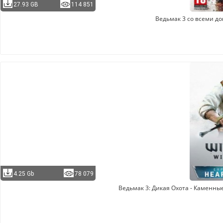
27.93 GB
114 851
Ведьмак 3 со всеми д
4.25 Gb
78 079
Ведьмак 3: Дикая Охота - Каменны