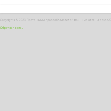
Copyrights © 2023 Претензиии правообладателей принимаются на abuse2
Обратная связь