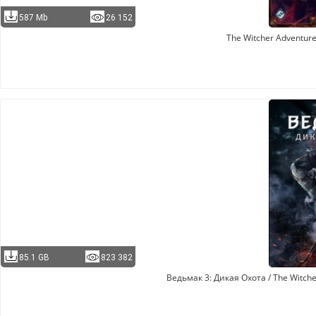
587 Mb
26 152
The Witcher Adventur
85.1 GB
823 382
Ведьмак 3: Дикая Охота / The Witcher