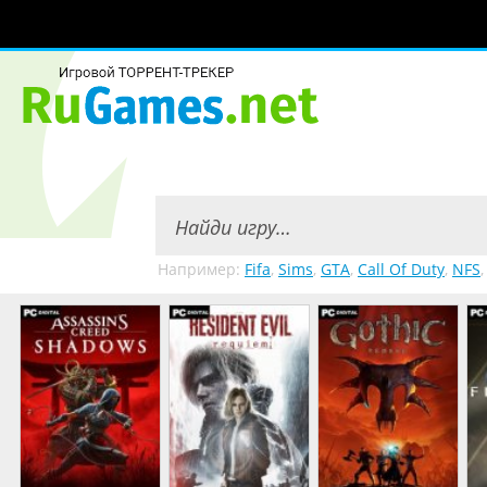
Например:
Fifa
,
Sims
,
GTA
,
Call Of Duty
,
NFS