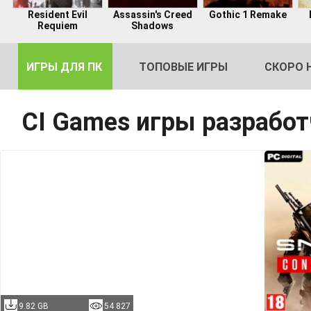
Resident Evil
Assassin's Creed
Gothic 1 Remake
Requiem
Shadows
ИГРЫ ДЛЯ ПК
ТОПОВЫЕ ИГРЫ
СКОРО 
CI Games игры разрабо
DE
2
9.82 GB
54 827