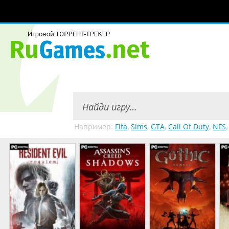
Например:
Fifa
,
Sims
,
GTA
,
Call Of Duty
,
NFS