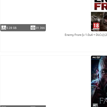
5.28 GB
31 366
Enemy Front [v 1.0u4 + DLCs] (