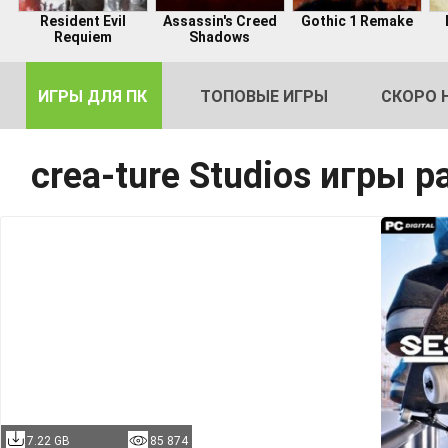
Resident Evil
Assassin's Creed
Gothic 1 Remake
Requiem
Shadows
ИГРЫ ДЛЯ ПК
ТОПОВЫЕ ИГРЫ
СКОРО 
crea-ture Studios игры 
DE
2
7.22 GB
85 874