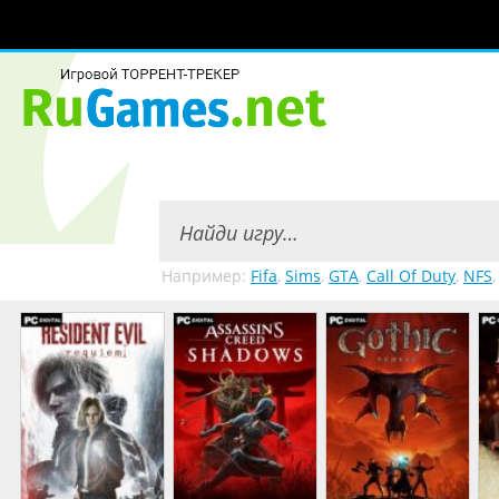
Например:
Fifa
,
Sims
,
GTA
,
Call Of Duty
,
NFS