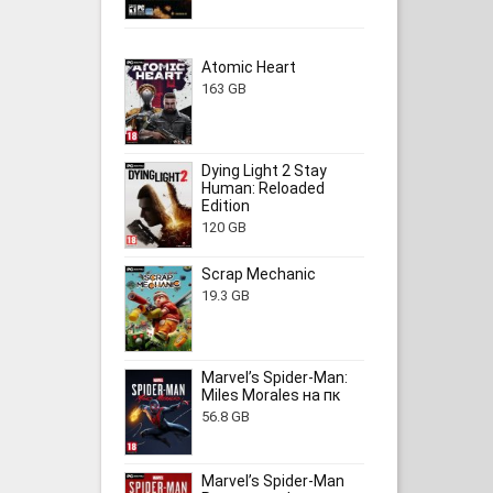
Atomic Heart
163 GB
Dying Light 2 Stay
Human: Reloaded
Edition
120 GB
Scrap Mechanic
19.3 GB
Marvel’s Spider-Man:
Miles Morales на пк
56.8 GB
Marvel’s Spider-Man