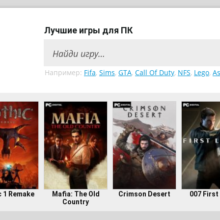
Лучшие игры для ПК
Например:
Fifa
,
Sims
,
GTA
,
Call Of Duty
,
NFS
,
Lego
,
As
c 1 Remake
Mafia: The Old
Crimson Desert
007 First
Country