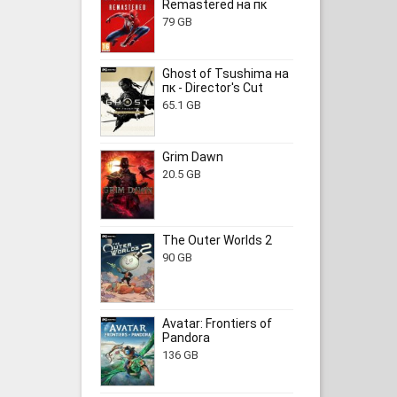
Remastered на пк
79 GB
Ghost of Tsushima на
пк - Director's Cut
65.1 GB
Grim Dawn
20.5 GB
The Outer Worlds 2
90 GB
Avatar: Frontiers of
Pandora
136 GB