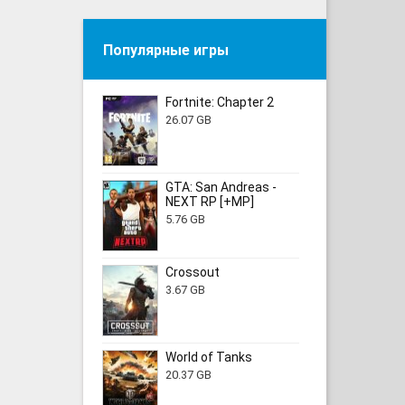
Популярные игры
Fortnite: Chapter 2
26.07 GB
GTA: San Andreas -
NEXT RP [+MP]
5.76 GB
Crossout
3.67 GB
World of Tanks
20.37 GB