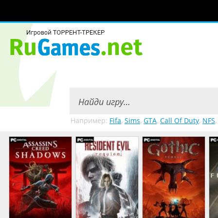
Например:
Fifa
,
Sims
,
GTA
,
Call Of Duty
,
NFS