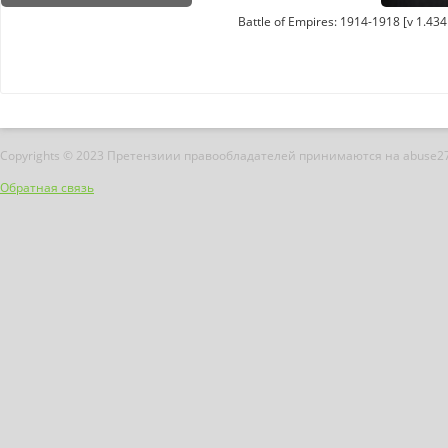
Battle of Empires: 1914-1918 [v 1.43
Copyrights © 2023 Претензиии правообладателей принимаются на abuse2
Обратная связь