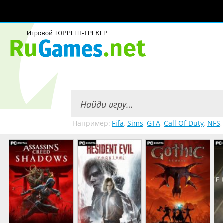
Например:
Fifa
,
Sims
,
GTA
,
Call Of Duty
,
NFS