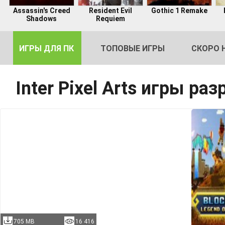
Assassin's Creed
Resident Evil
Gothic 1 Remake
Shadows
Requiem
ИГРЫ ДЛЯ ПК
ТОПОВЫЕ ИГРЫ
СКОРО 
Inter Pixel Arts игры ра
DE
2
705 MB
16 416