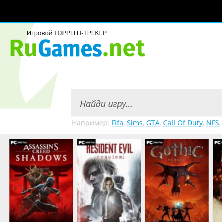
Например:
Fifa
,
Sims
,
GTA
,
Call Of Duty
,
NFS