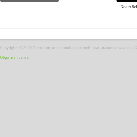
Death Rel
Copyrights © 2023 Претензиии правообладателей принимаются на abuse2
Обратная связь