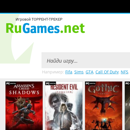
Например:
Fifa
,
Sims
,
GTA
,
Call Of Duty
,
NFS