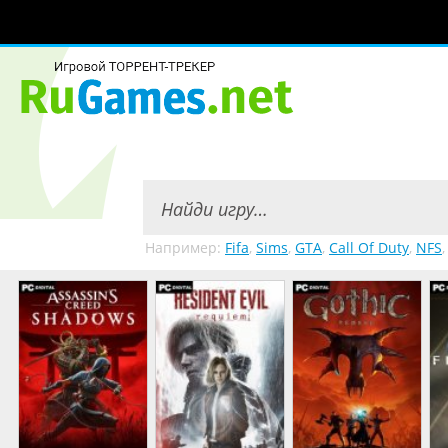
Например:
Fifa
,
Sims
,
GTA
,
Call Of Duty
,
NFS