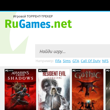
Например:
Fifa
,
Sims
,
GTA
,
Call Of Duty
,
NFS