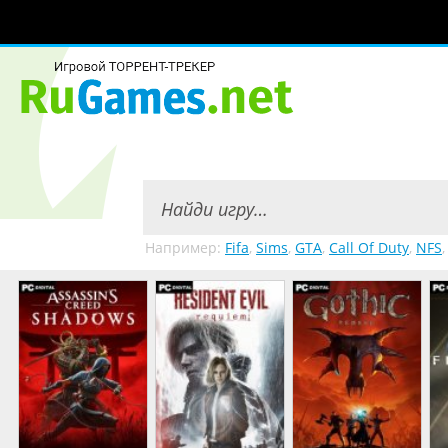
Например:
Fifa
,
Sims
,
GTA
,
Call Of Duty
,
NFS