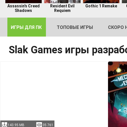
Assassin's Creed
Resident Evil
Gothic 1 Remake
Shadows
Requiem
ИГРЫ ДЛЯ ПК
ТОПОВЫЕ ИГРЫ
СКОРО 
Slak Games игры разраб
DE
2
143.95 MB
35 761