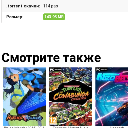
.torrent скачан:
114 раз
Размер:
143.95 MB
Смотрите также
Rising Islands (2016) PC |
Teenage Mutant Ninja
Neodash