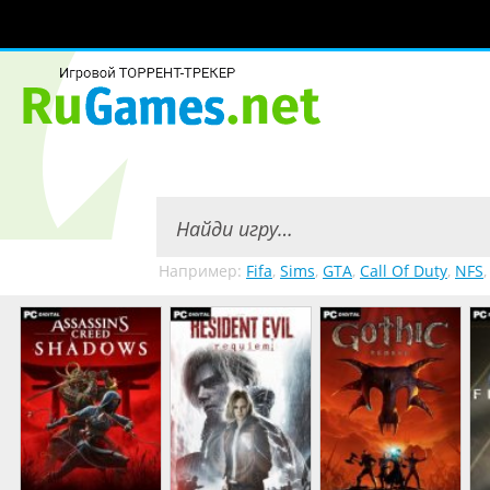
Например:
Fifa
,
Sims
,
GTA
,
Call Of Duty
,
NFS