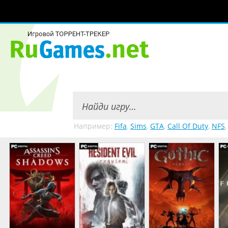
Например:
Fifa
,
Sims
,
GTA
,
Call Of Duty
,
NFS