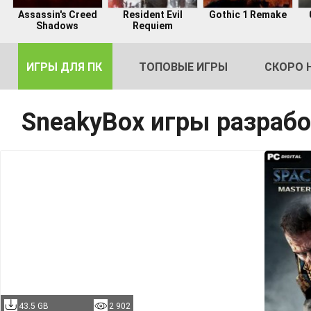
Assassin's Creed
Resident Evil
Gothic 1 Remake
Shadows
Requiem
ИГРЫ ДЛЯ ПК
ТОПОВЫЕ ИГРЫ
СКОРО 
SneakyBox игры разраб
DE
2
43.5 GB
2 902