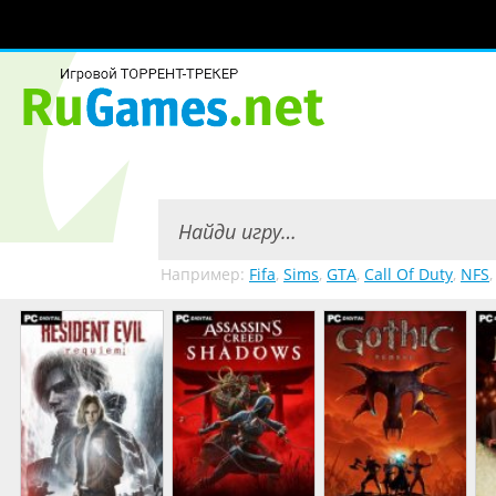
Например:
Fifa
,
Sims
,
GTA
,
Call Of Duty
,
NFS