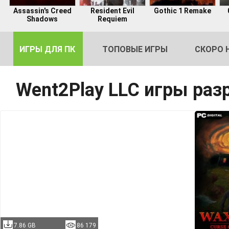
Assassin's Creed
Resident Evil
Gothic 1 Remake
Shadows
Requiem
ИГРЫ ДЛЯ ПК
ТОПОВЫЕ ИГРЫ
СКОРО 
Went2Play LLC игры раз
DE
2
7.86 GB
86 179