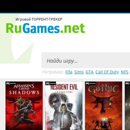
Например:
Fifa
,
Sims
,
GTA
,
Call Of Duty
,
NFS