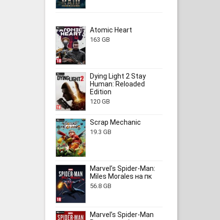
Atomic Heart
163 GB
Dying Light 2 Stay
Human: Reloaded
Edition
120 GB
Scrap Mechanic
19.3 GB
Marvel’s Spider-Man:
Miles Morales на пк
56.8 GB
Marvel’s Spider-Man