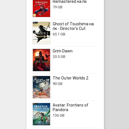
Remastered на пк
79 GB
Ghost of Tsushima на
пк - Director's Cut
65.1 GB
Grim Dawn
20.5 GB
The Outer Worlds 2
90 GB
Avatar: Frontiers of
Pandora
136 GB