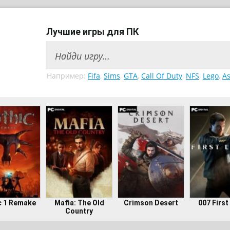
Лучшие игры для ПК
Например:
Fifa
,
Sims
,
GTA
,
Call Of Duty
,
NFS
,
Lego
,
As
c 1 Remake
Mafia: The Old
Crimson Desert
007 First
Country