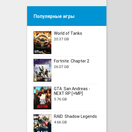
Популярные игры
World of Tanks
20.37 GB
Fortnite: Chapter 2
26.07 GB
GTA: San Andreas -
NEXT RP [+MP]
5.76 GB
RAID: Shadow Legends
4.66 GB