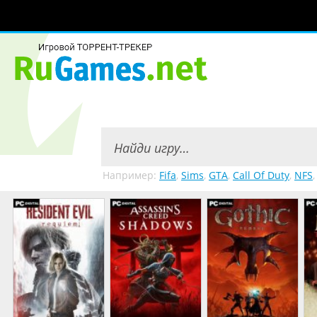
Например:
Fifa
,
Sims
,
GTA
,
Call Of Duty
,
NFS