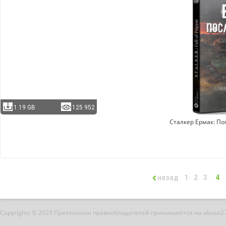
1.19 GB
125 952
Сталкер Ермак: П
назад
1
2
3
4
Copyrights © 2023 Претензиии правообладателей принимаются на abuse2