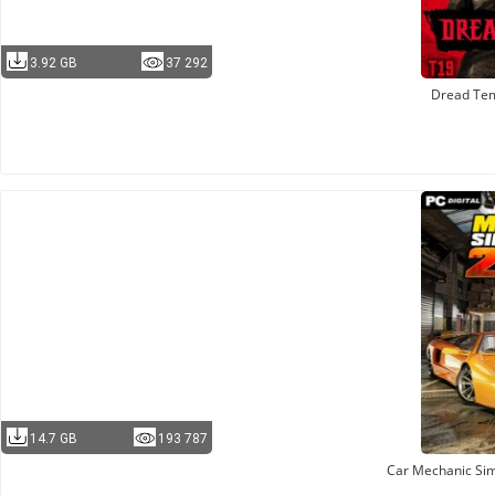
3.92 GB
37 292
Dread Te
14.7 GB
193 787
Car Mechanic Sim