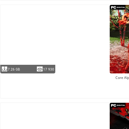
7.26 GB
17 930
Core Al