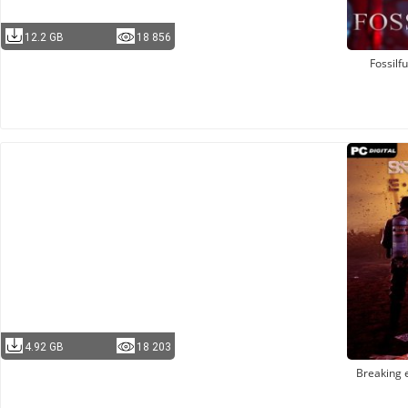
12.2 GB
18 856
Fossilfu
4.92 GB
18 203
Breaking 