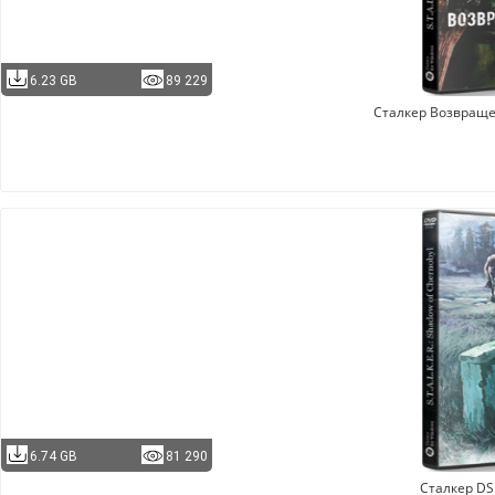
6.23 GB
89 229
Сталкер Возвращ
6.74 GB
81 290
Сталкер D