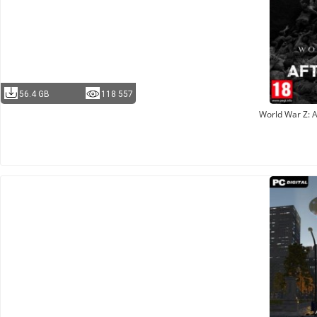
56.4 GB
118 557
World War Z: 