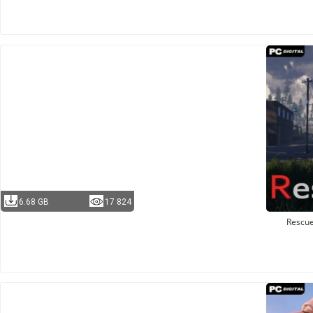
6.68 GB
17 824
Rescu