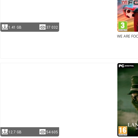
1.41 GB
37 032
WE ARE FO
12.7 GB
54 605