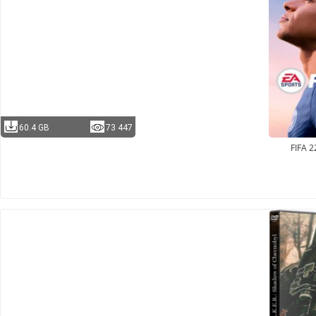
60.4 GB
73 447
FIFA 2