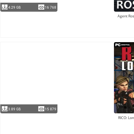
4.29 GB
16 768
Agent Ros
3.89 GB
15 879
RICO: Lo