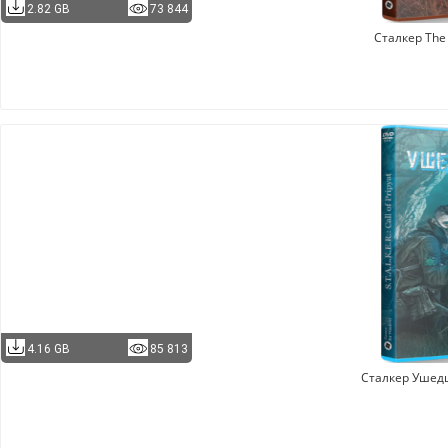
2.82 GB
73 844
Сталкер The 
4.16 GB
85 813
Сталкер Ушед