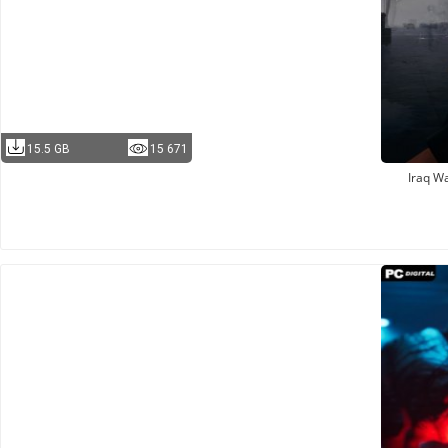
15.5 GB
15 671
Iraq W