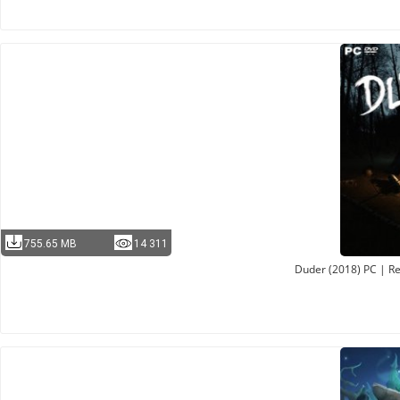
755.65 MB
14 311
Duder (2018) PC | R