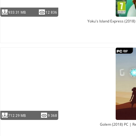
933.31 MB
12 836
Yoku's Island Express (2018
712.29 MB
9 368
Golem (2018) PC | R