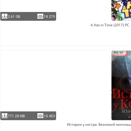
2.61 GB
18 279
A Hat in Time (2017) PC
771.28 MB
10 453
Истории у костра. Безликий могильщи