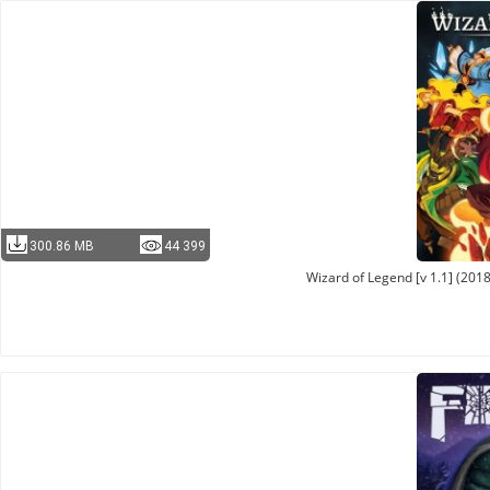
300.86 MB
44 399
Wizard of Legend [v 1.1] (201