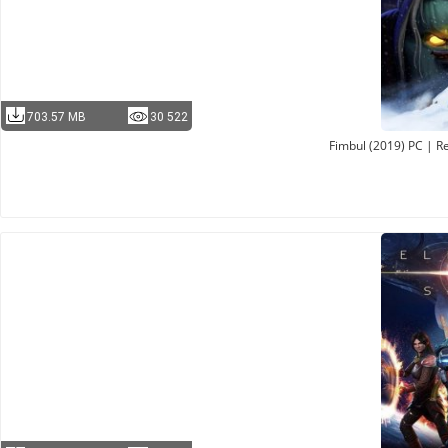
703.57 MB
30 522
Fimbul (2019) PC | R