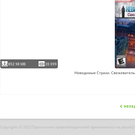
852.98 MB
20 099
Невидимые Cтрахи. Свежеватель (
наза
Copyrights © 2023 Претензиии правообладателей принимаются на abuse2