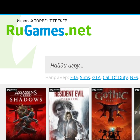
Например:
Fifa
,
Sims
,
GTA
,
Call Of Duty
,
NFS