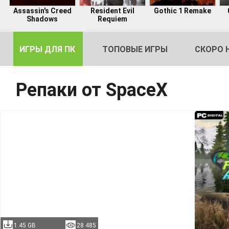
Assassin's Creed
Resident Evil
Gothic 1 Remake
Shadows
Requiem
ИГРЫ ДЛЯ ПК
ТОПОВЫЕ ИГРЫ
СКОРО 
Репаки от SpaceX
DE
2
1.45 GB
28 485