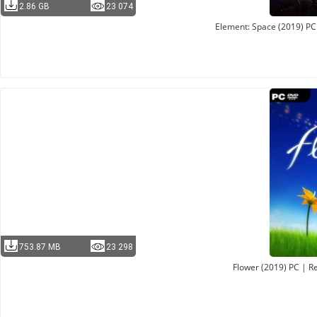
2.86 GB
23 074
Element: Space (2019) PC
753.87 MB
23 298
Flower (2019) PC | R