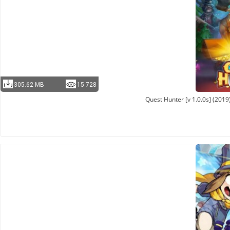
305.62 MB
15 728
Quest Hunter [v 1.0.0s] (201