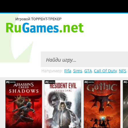
Например:
Fifa
,
Sims
,
GTA
,
Call Of Duty
,
NFS