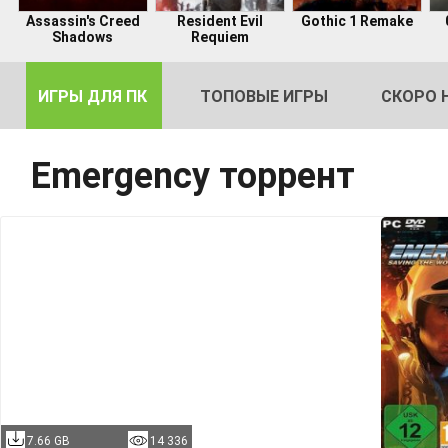
Assassin's Creed
Resident Evil
Gothic 1 Remake
Shadows
Requiem
ИГРЫ ДЛЯ ПК
ТОПОВЫЕ ИГРЫ
СКОРО 
Emergency торрент
DE
2
7.66 GB
14 336