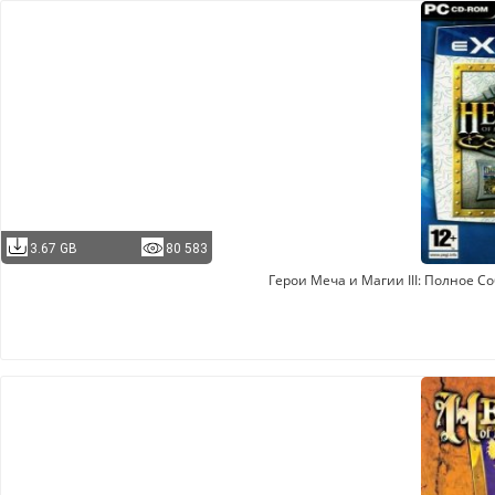
3.67 GB
80 583
Герои Меча и Магии III: Полное С