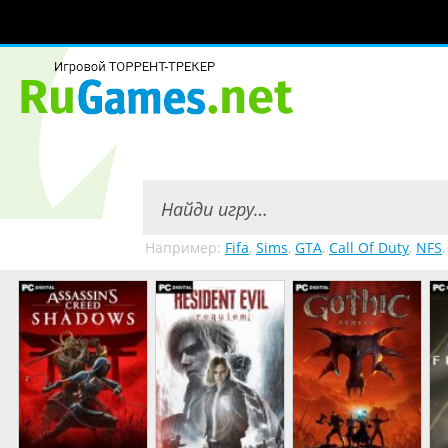
Например:
Fifa
,
Sims
,
GTA
,
Call Of Duty
,
NFS