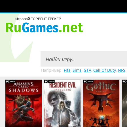
Например:
Fifa
,
Sims
,
GTA
,
Call Of Duty
,
NFS