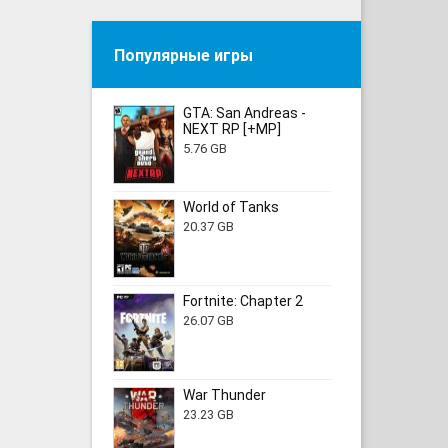
Популярные игры
GTA: San Andreas -
NEXT RP [+MP]
5.76 GB
World of Tanks
20.37 GB
Fortnite: Chapter 2
26.07 GB
War Thunder
23.23 GB