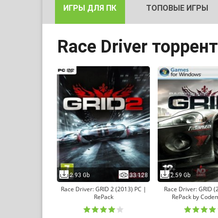
ИГРЫ ДЛЯ ПК
ТОПОВЫЕ ИГРЫ
Race Driver торрент
2.93 Gb
33 128
2.59 Gb
Race Driver: GRID 2 (2013) PC |
Race Driver: GRID (
RePack
RePack by Code