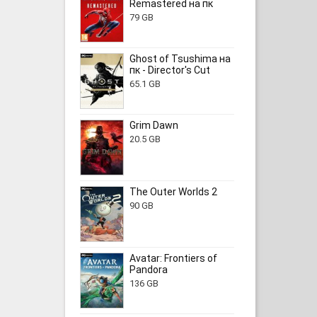
Remastered на пк
79 GB
Ghost of Tsushima на
пк - Director's Cut
65.1 GB
Grim Dawn
20.5 GB
The Outer Worlds 2
90 GB
Avatar: Frontiers of
Pandora
136 GB