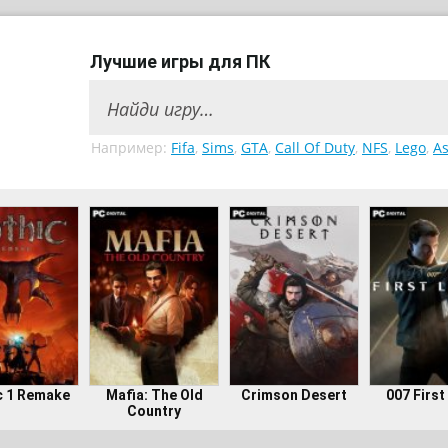
Лучшие игры для ПК
Например:
Fifa
,
Sims
,
GTA
,
Call Of Duty
,
NFS
,
Lego
,
As
c 1 Remake
Mafia: The Old
Crimson Desert
007 First
Country