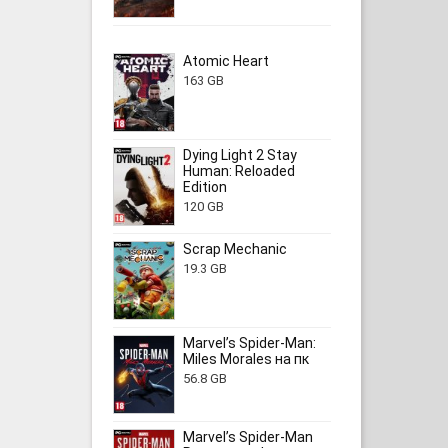
Atomic Heart
163 GB
Dying Light 2 Stay
Human: Reloaded
Edition
120 GB
Scrap Mechanic
19.3 GB
Marvel’s Spider-Man:
Miles Morales на пк
56.8 GB
Marvel’s Spider-Man