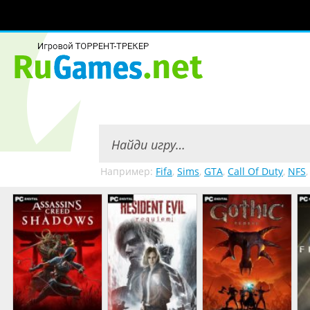
Например:
Fifa
,
Sims
,
GTA
,
Call Of Duty
,
NFS