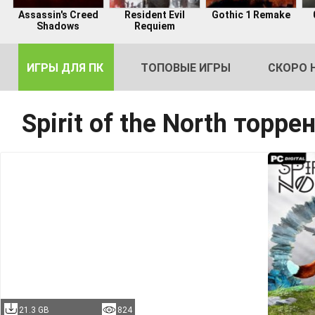
Assassin's Creed
Resident Evil
Gothic 1 Remake
Shadows
Requiem
ИГРЫ ДЛЯ ПК
ТОПОВЫЕ ИГРЫ
СКОРО 
Spirit of the North торре
DE
2
21.3 GB
824