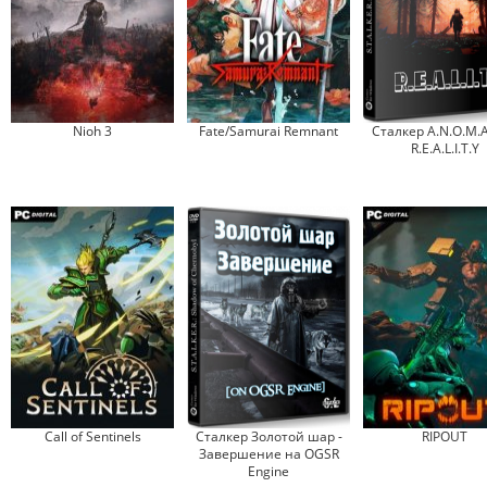
Nioh 3
Fate/Samurai Remnant
Сталкер A.N.O.M.A.
R.E.A.L.I.T.Y
Call of Sentinels
Сталкер Золотой шар -
RIPOUT
Завершение на OGSR
Engine