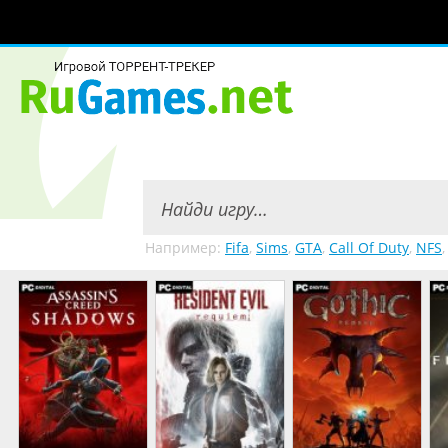
Например:
Fifa
,
Sims
,
GTA
,
Call Of Duty
,
NFS