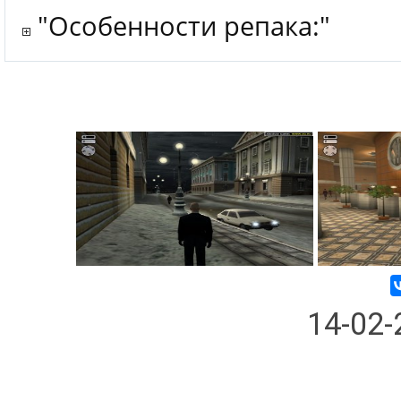
"Особенности репака:"
14-02