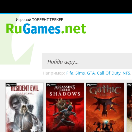
Например:
Fifa
,
Sims
,
GTA
,
Call Of Duty
,
NFS