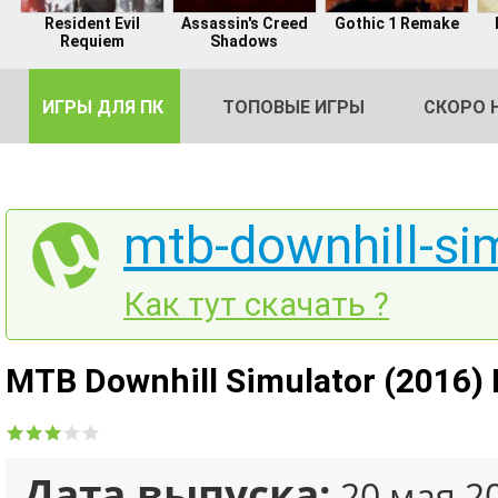
Resident Evil
Assassin's Creed
Gothic 1 Remake
Requiem
Shadows
ИГРЫ ДЛЯ ПК
ТОПОВЫЕ ИГРЫ
СКОРО 
mtb-downhill-sim
DE
Как тут скачать ?
2
MTB Downhill Simulator (2016)
Дата выпуска:
20 мая 2