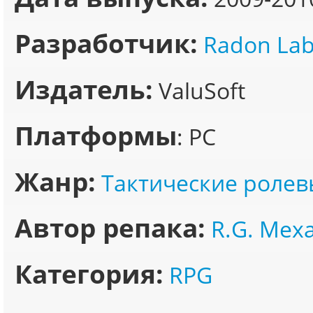
Разработчик:
Radon La
Издатель:
ValuSoft
Платформы
: PC
Жанр:
Тактические ролев
Автор репака:
R.G. Мех
Категория:
RPG