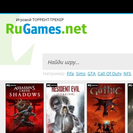
Например:
Fifa
,
Sims
,
GTA
,
Call Of Duty
,
NFS