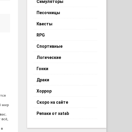
Симуляторы
Песочницы
Квесты
RPG
Спортивные
Логические
Гонки
Драки
Хоррор
ётся
Скоро на сайте
й мир
Репаки от xatab
вас.
 всё,
 в