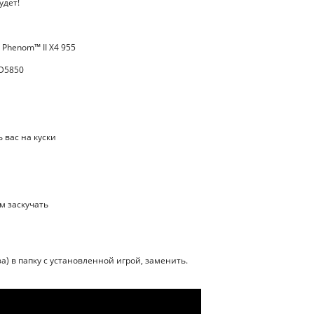
удет!
 Phenom™ II X4 955
HD5850
 вас на куски
м заскучать
а) в папку с установленной игрой, заменить.