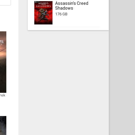
Assassin's Creed
Shadows
176 GB
nsk