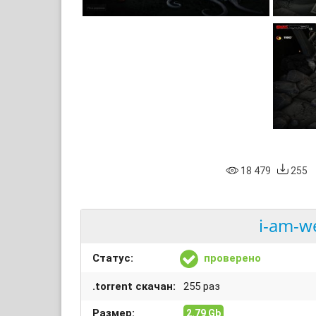
18 479
255
i-am-we
Статус:
проверено
.torrent скачан:
255 раз
Размер:
2.79 Gb