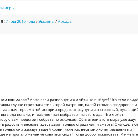
ди игры
я:
Игры 2016 года
/
Экшены
/
Аркады
шим кошмаром? А что если развернуться и уйти не выйдет? Что если прид
 таком случае стоит запастись горой патронов, парой стволов поздоровее и
 с главным героем этой истории предстоит окунуться в странный, пугающи
к вы сюда попали, и главное - как выбраться из этого ада. Что может
орую вам предстоит собрать по осколкам. Обитатели этого мира уже ждут 
 радость и веселье, здесь дарят только страдания и смерть! Они сделают
е только они жаждут вашей крови: кажется, весь мир хочет раздавить и
о, ещё не пропало желание соваться сюда? Тогда добро пожаловать! И имейте