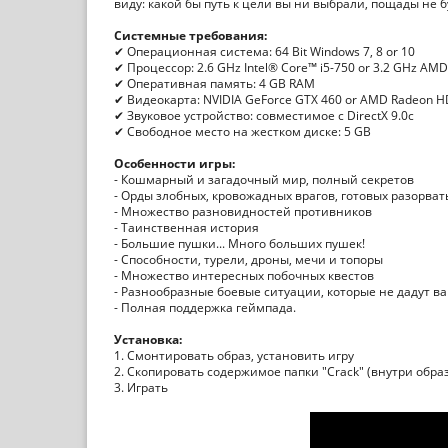
виду: какой бы путь к цели вы ни выбрали, пощады не б
Системные требования:
✔ Операционная система: 64 Bit Windows 7, 8 or 10
✔ Процессор: 2.6 GHz Intel® Core™ i5-750 or 3.2 GHz AMD
✔ Оперативная память: 4 GB RAM
✔ Видеокарта: NVIDIA GeForce GTX 460 or AMD Radeon 
✔ Звуковое устройство: совместимое с DirectX 9.0с
✔ Свободное место на жестком диске: 5 GB
Особенности игры:
- Кошмарный и загадочный мир, полный секретов
- Орды злобных, кровожадных врагов, готовых разорвать
- Множество разновидностей противников
- Таинственная история
- Большие пушки... Много больших пушек!
- Способности, турели, дроны, мечи и топоры
- Множество интересных побочных квестов
- Разнообразные боевые ситуации, которые не дадут ва
- Полная поддержка геймпада.
Установка:
1. Смонтировать образ, установить игру
2. Скопировать содержимое папки "Crack" (внутри образ
3. Играть