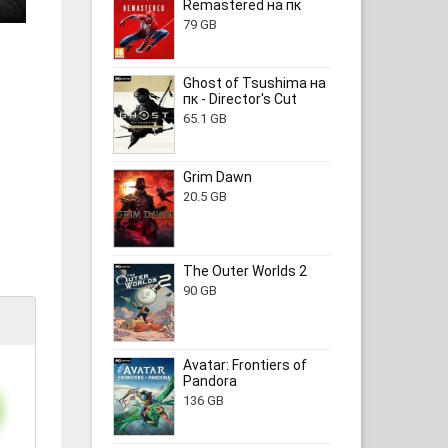
Remastered на пк
79 GB
Ghost of Tsushima на
пк - Director's Cut
65.1 GB
Grim Dawn
20.5 GB
The Outer Worlds 2
90 GB
Avatar: Frontiers of
Pandora
136 GB