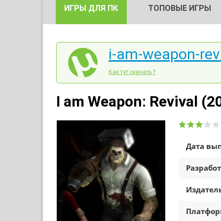
ИГРЫ ДЛЯ ПК
ТОПОВЫЕ ИГРЫ
i-am-weapon-revi
Как тут скачать ?
I am Weapon: Revival (2
Дата вып
Разработ
Издатель
Платфо