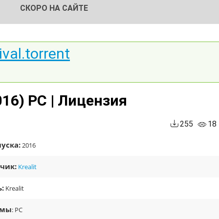
СКОРО НА САЙТЕ
val.torrent
016) PC | Лицензия
255
18
уска:
2016
чик:
Krealit
:
Krealit
рмы
: PC