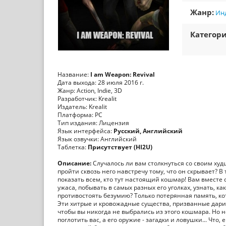
Жанр:
Ин
Категори
Название:
I am Weapon: Revival
Дата выхода: 28 июля 2016 г.
Жанр: Action, Indie, 3D
Разработчик: Krealit
Издатель: Krealit
Платформа: РС
Тип издания: Лицензия
Язык интерфейса:
Русский, Английский
Язык озвучки: Английский
Таблетка:
Присутствует (HI2U)
Описание:
Cлучалось ли вам столкнуться со своим худ
пройти сквозь него навстречу тому, что он скрывает? В
показать всем, кто тут настоящий кошмар! Вам вместе
ужаса, побывать в самых разных его уголках, узнать, ка
противостоять безумию? Только потерянная память, кот
Эти хитрые и кровожадные существа, призванные дарить
чтобы вы никогда не выбрались из этого кошмара. Но н
поглотить вас, а его оружие - загадки и ловушки... Чт