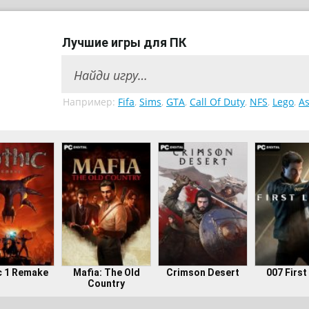
Лучшие игры для ПК
Например:
Fifa
,
Sims
,
GTA
,
Call Of Duty
,
NFS
,
Lego
,
As
c 1 Remake
Mafia: The Old
Crimson Desert
007 First
Country