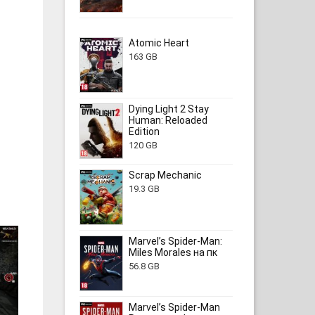
Atomic Heart
163 GB
Dying Light 2 Stay
Human: Reloaded
Edition
120 GB
Scrap Mechanic
19.3 GB
Marvel’s Spider-Man:
Miles Morales на пк
56.8 GB
Marvel’s Spider-Man