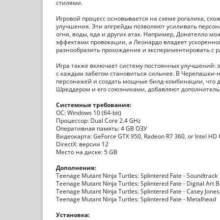
стилями.
Игровой процесс основывается на схеме рогалика, схо
улучшения. Эти апгрейды позволяют усиливать персон
огня, воды, яда и других атак. Например, Донателло 
эффектами провокации, а Леонардо владеет ускоренн
разнообразить прохождение и экспериментировать с 
Игра также включает систему постоянных улучшений: 
с каждым забегом становиться сильнее. В Черепашки-н
персонажей и создать мощные билд-комбинации, что де
Шреддером и его союзниками, добавляют дополнительн
Системные требования:
ОС: Windows 10 (64-bit)
Процессор: Dual Core 2.4 GHz
Оперативная память: 4 GB ОЗУ
Видеокарта: GeForce GTX 950, Radeon R7 360, or Intel HD 
DirectX: версии 12
Место на диске: 5 GB
Дополнения:
Teenage Mutant Ninja Turtles: Splintered Fate - Soundtrack
Teenage Mutant Ninja Turtles: Splintered Fate - Digital Art 
Teenage Mutant Ninja Turtles: Splintered Fate - Casey Jones
Teenage Mutant Ninja Turtles: Splintered Fate - Metalhead
Установка: