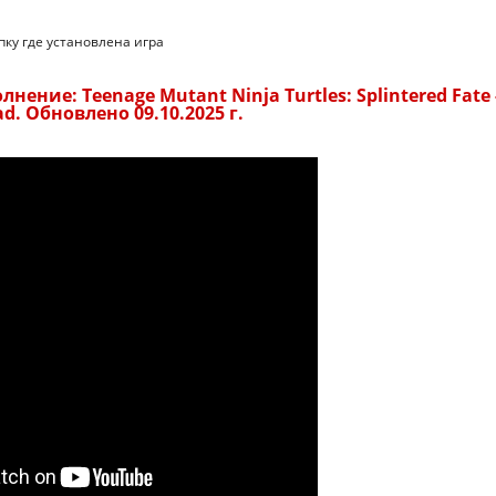
пку где установлена игра
ение: Teenage Mutant Ninja Turtles: Splintered Fate 
d. Обновлено 09.10.2025 г.