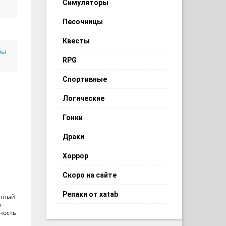
Симуляторы
Песочницы
Квесты
ры
RPG
Спортивные
Логические
Гонки
Драки
Хоррор
Скоро на сайте
Репаки от xatab
енный
в
ность