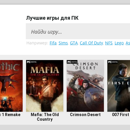
Лучшие игры для ПК
Например:
Fifa
,
Sims
,
GTA
,
Call Of Duty
,
NFS
,
Lego
,
As
c 1 Remake
Mafia: The Old
Crimson Desert
007 First
Country