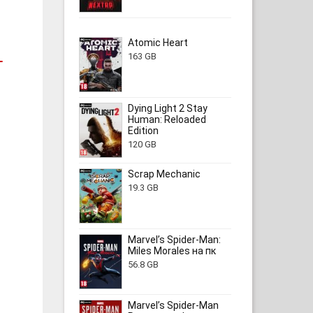
Atomic Heart
163 GB
-
Dying Light 2 Stay
Human: Reloaded
Edition
120 GB
Scrap Mechanic
19.3 GB
Marvel’s Spider-Man:
Miles Morales на пк
56.8 GB
Marvel’s Spider-Man