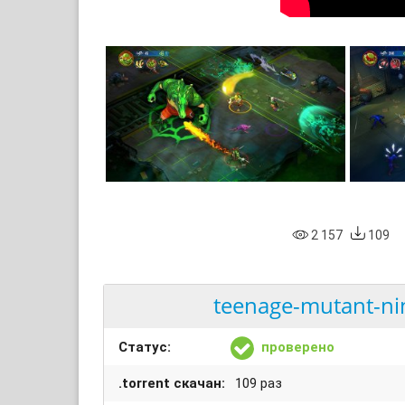
2 157
109
teenage-mutant-ninj
Статус:
проверено
.torrent скачан:
109 раз