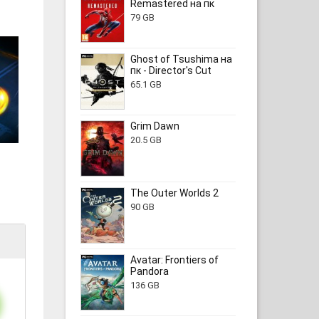
Remastered на пк
79 GB
Ghost of Tsushima на
пк - Director's Cut
65.1 GB
Grim Dawn
20.5 GB
The Outer Worlds 2
90 GB
Avatar: Frontiers of
Pandora
136 GB