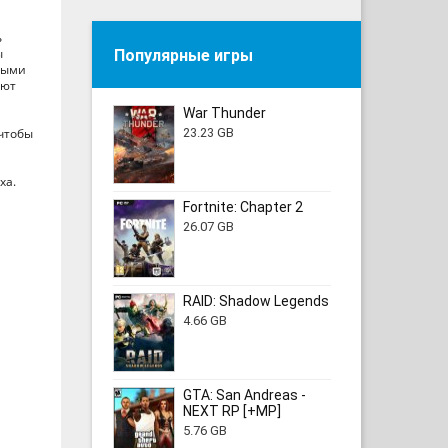
ь
ы
Популярные игры
обыми
яют
War Thunder
23.23 GB
чтобы
ха.
Fortnite: Chapter 2
26.07 GB
RAID: Shadow Legends
4.66 GB
GTA: San Andreas -
NEXT RP [+MP]
5.76 GB