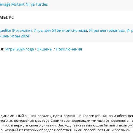
enage Mutant Ninja Turtles
рмы
: PC
uelike (Рогалики)
,
Игры для 64 битной системы
,
Игры для геймпада
,
Иг
кшен игры 2024
я:
Игры 2024 года
/
Экшены
/
Приключения
Fate - динамичный экшен-рогалик, вдохновленный классикой жанра и обогащ
чного исчезновения мастера Сплинтера черепашки-ниндзя отправляются 
чтобы вернуть своего учителя. Вас ждут захватывающие битвы и возмож
ев, каждый из которых обладает собственными способностями и боевыми