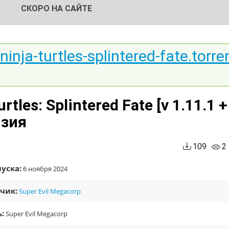
СКОРО НА САЙТЕ
nja-turtles-splintered-fate.torre
tles: Splintered Fate [v 1.11.1 +
нзия
109
2
уска:
6 ноября 2024
чик:
Super Evil Megacorp
:
Super Evil Megacorp