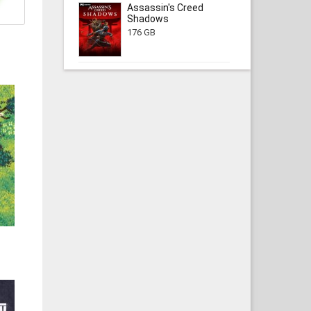
Assassin's Creed
Shadows
176 GB
|