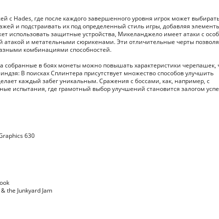
жей с Hades, где после каждого завершенного уровня игрок может выбират
ажей и подстраивать их под определенный стиль игры, добавляя элемент
может использовать защитные устройства, Микеланджело имеет атаки с ос
ой атакой и метательными сюрикенами. Эти отличительные черты позвол
разными комбинациями способностей.
за собранные в боях монеты можно повышать характеристики черепашек, 
индзя: В поисках Сплинтера присутствует множество способов улучшить
лает каждый забег уникальным. Сражения с боссами, как, например, с
ые испытания, где грамотный выбор улучшений становится залогом успе
Graphics 630
Book
 & the Junkyard Jam