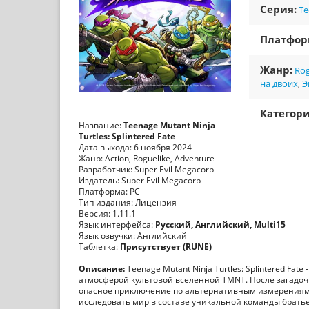
Серия:
Te
Платфо
Жанр:
Rog
на двоих
,
Э
Категори
Название:
Teenage Mutant Ninja
Turtles: Splintered Fate
Дата выхода: 6 ноября 2024
Жанр: Action, Roguelike, Adventure
Разработчик: Super Evil Megacorp
Издатель: Super Evil Megacorp
Платформа: PC
Тип издания: Лицензия
Версия: 1.11.1
Язык интерфейса:
Русский, Английский, Multi15
Язык озвучки: Английский
Таблетка:
Присутствует (RUNE)
Описание:
Teenage Mutant Ninja Turtles: Splintered 
атмосферой культовой вселенной TMNT. После загадо
опасное приключение по альтернативным измерениям, 
исследовать мир в составе уникальной команды брать