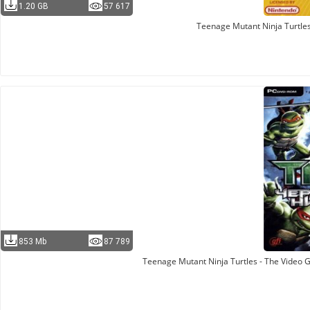
1.20 GB
57 617
Teenage Mutant Ninja Turtle
853 Mb
87 789
Teenage Mutant Ninja Turtles - The Video