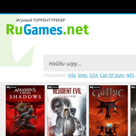
Например:
Fifa
,
Sims
,
GTA
,
Call Of Duty
,
NFS