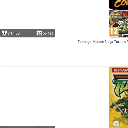
8.14 GB
55 196
Teenage Mutant Ninja Turtles: