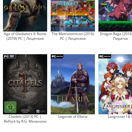
Age of Gladiators II: Rome
The Metronomicon (2016)
Dragon Rage (2016
(2018) PC | Лицензия
PC | Лицензия
Пиратка
Citadels (2013) PC |
Legends of Ellaria
Langrisser I & I
RePack by R.G. Механики