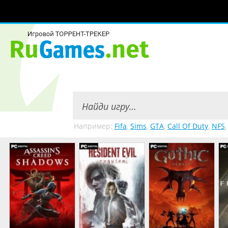
Например:
Fifa
,
Sims
,
GTA
,
Call Of Duty
,
NFS