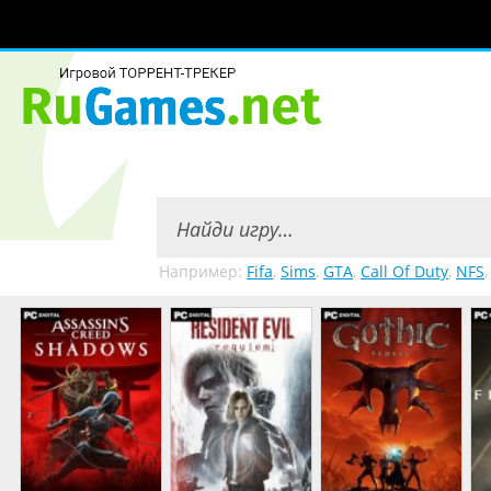
Например:
Fifa
,
Sims
,
GTA
,
Call Of Duty
,
NFS