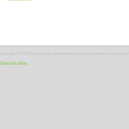
Copyrights © 2023 Претензиии правообладателей принимаются на abuse2
Обратная связь