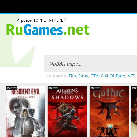
Например:
Fifa
,
Sims
,
GTA
,
Call Of Duty
,
NFS