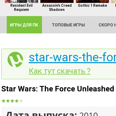
Resident Evil
Assassin's Creed
Gothic 1 Remake
Requiem
Shadows
ИГРЫ ДЛЯ ПК
ТОПОВЫЕ ИГРЫ
СКОРО 
star-wars-the-fo
DE
Как тут скачать ?
2
Star Wars: The Force Unleashed
Дата выпуска:
2010