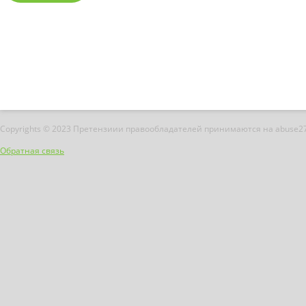
Copyrights © 2023 Претензиии правообладателей принимаются на abuse2
Обратная связь