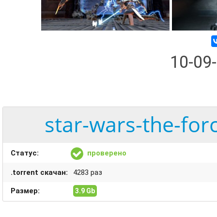
10-09
star-wars-the-for
Статус:
проверено
.torrent скачан:
4283 раз
Размер:
3.9 Gb