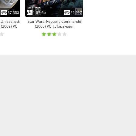
37 553
1.57 Gb
59 917
e Unleashed:
Star Wars: Republic Commando
n (2009) PC
(2005) PC | Лицензия