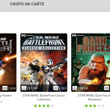
СКОРО НА САЙТЕ
1 624
23.1 GB
2 263
1.38 GB
y Hunter
STAR WARS: Battlefront Classic
STAR WARS: Dark Forc
Collection
Remaster