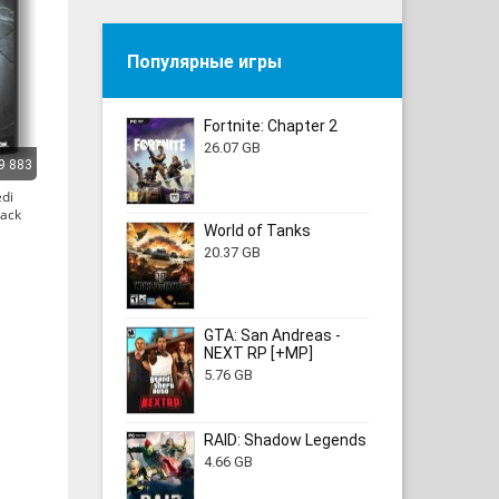
Популярные игры
Fortnite: Chapter 2
26.07 GB
9 883
edi
ack
World of Tanks
20.37 GB
GTA: San Andreas -
NEXT RP [+MP]
5.76 GB
RAID: Shadow Legends
4.66 GB