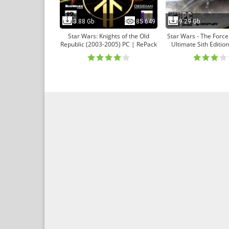
3.88 Gb
85 649
9.29 Gb
Star Wars: Knights of the Old
Star Wars - The Forc
Republic (2003-2005) PC | RePack
Ultimate Sith Editio