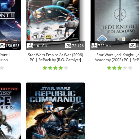
150 525
1.61 Gb
72 126
723 Mb
4
ont II -
Star Wars Empire At War (2006)
Star Wars: Jedi Knight - J
ition
PC | RePack by [R.G. Catalyst]
Academy (2003) PC | ReP