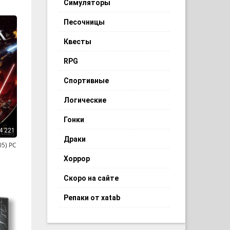
Симуляторы
Песочницы
Квесты
RPG
Спортивные
Логические
Гонки
4 221
Драки
05) PC
Хоррор
Скоро на сайте
Репаки от xatab