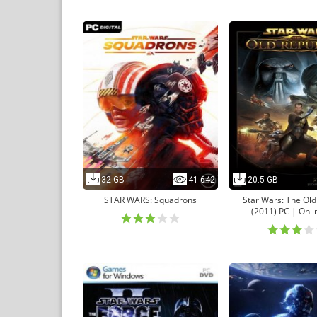
32 GB
41 642
20.5 GB
STAR WARS: Squadrons
Star Wars: The Old
(2011) PC | Onli