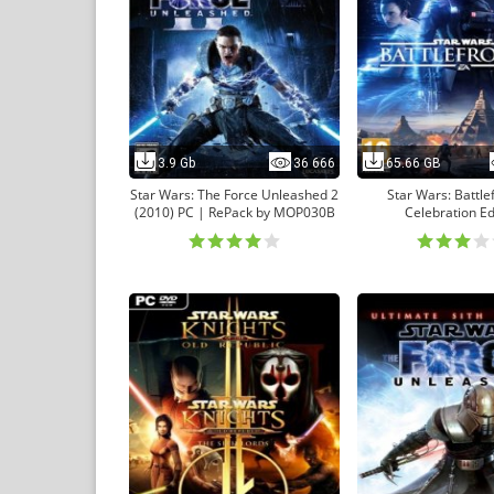
3.9 Gb
36 666
65.66 GB
Star Wars: The Force Unleashed 2
Star Wars: Battlefr
(2010) PC | RePack by MOP030B
Celebration Ed