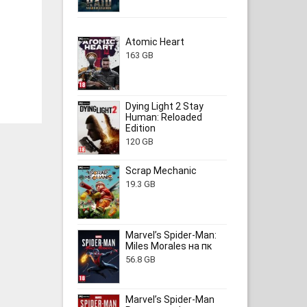
Atomic Heart
163 GB
Dying Light 2 Stay
Human: Reloaded
Edition
120 GB
Scrap Mechanic
19.3 GB
Marvel’s Spider-Man:
Miles Morales на пк
56.8 GB
Marvel’s Spider-Man