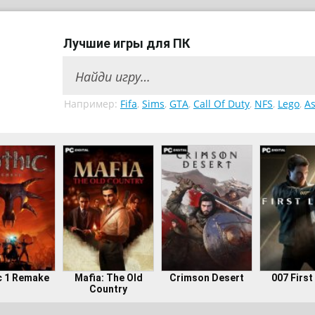
Лучшие игры для ПК
Например:
Fifa
,
Sims
,
GTA
,
Call Of Duty
,
NFS
,
Lego
,
As
c 1 Remake
Mafia: The Old
Crimson Desert
007 First
Country