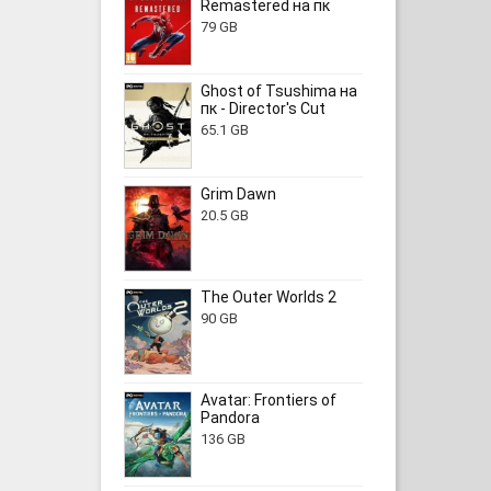
Remastered на пк
79 GB
Ghost of Tsushima на
пк - Director's Cut
65.1 GB
Grim Dawn
20.5 GB
The Outer Worlds 2
90 GB
Avatar: Frontiers of
Pandora
136 GB