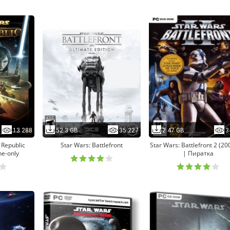
13 288
52.3 GB
35 227
2.47 GB
3
 Republic
Star Wars: Battlefront
Star Wars: Battlefront 2 (20
ne-only
| Пиратка