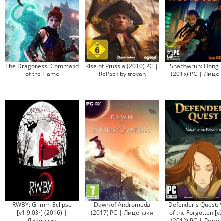
The Dragoness: Command
Rise of Prussia (2010) PC |
Shadowrun: Hong 
of the Flame
RePack by troyan
(2015) PC | Лице
RWBY: Grimm Eclipse
Dawn of Andromeda
Defender's Quest: 
[v1.9.03r] (2016) |
(2017) PC | Лицензия
of the Forgotten [v
Лицензия
(2012) РС | Лице