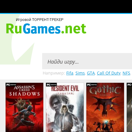
Например:
Fifa
,
Sims
,
GTA
,
Call Of Duty
,
NFS