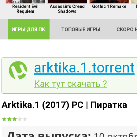
Resident Evil
Assassin's Creed
Gothic 1 Remake
Requiem
Shadows
ИГРЫ ДЛЯ ПК
ТОПОВЫЕ ИГРЫ
СКОРО 
arktika.1.torrent
DE
Как тут скачать ?
2
Arktika.1 (2017) PC | Пиратка
Дата выпуска:
10 октяб