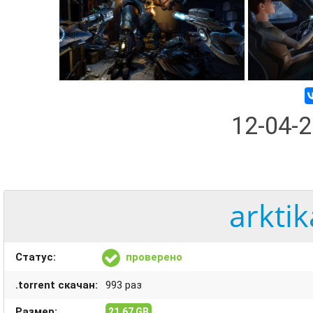
12-04-
arktik
Статус:
проверено
.torrent скачан:
993 раз
Размер:
21.67 GB