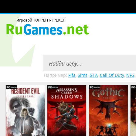
Например:
Fifa
,
Sims
,
GTA
,
Call Of Duty
,
NFS