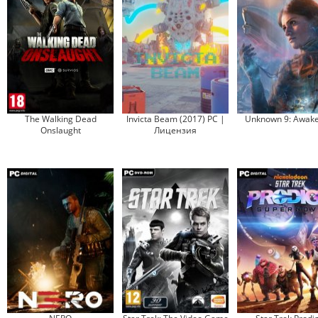
The Walking Dead
Invicta Beam (2017) PC |
Unknown 9: Awake
Onslaught
Лицензия