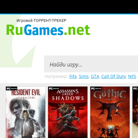
Например:
Fifa
,
Sims
,
GTA
,
Call Of Duty
,
NFS