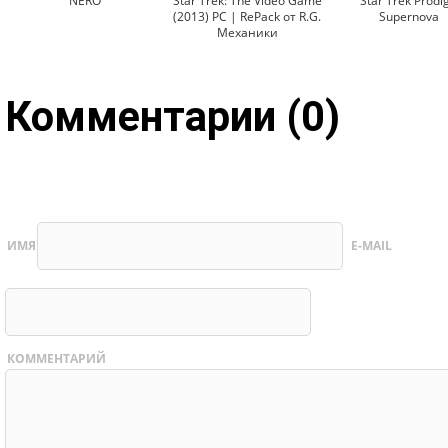
NERO
Star Trek: The Video Game
Star Trek Prodig
(2013) PC | RePack от R.G.
Supernova
Механики
Комментарии (0)
ИМЯ
E-MAIL
КОММЕНТАРИЙ