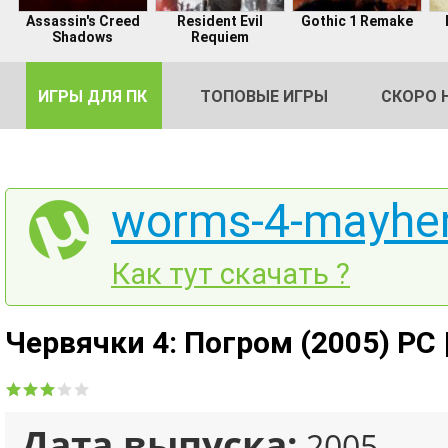
Assassin's Creed
Resident Evil
Gothic 1 Remake
Shadows
Requiem
ИГРЫ ДЛЯ ПК
ТОПОВЫЕ ИГРЫ
СКОРО 
worms-4-mayhem
DE
Как тут скачать ?
2
Червячки 4: Погром (2005) PC |
Дата выпуска:
2005