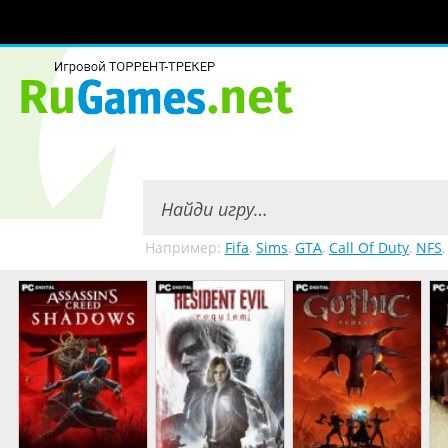
Например:
Fifa
,
Sims
,
GTA
,
Call Of Duty
,
NFS