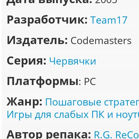
Разработчик:
Team17
Издатель:
Codemasters
Серия:
Червячки
Платформы
: PC
Жанр:
Пошаговые страте
Игры для слабых ПК и ноут
Автор репака:
R.G. ReC