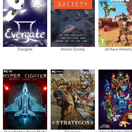
Evergate
Atomic Society
Jet Kave Advent
HyperFighter Boost Mode
Strategos
Shovel Knight (2014