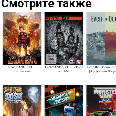
Смотрите также
Chasm (2018) PC |
Evolve (2015) PC | RePack
Even the Ocean (20
Лицензия
by XLASER
| Цифровая Лице