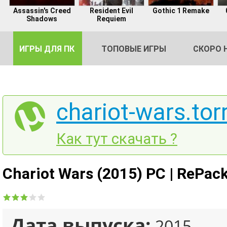
Assassin's Creed
Resident Evil
Gothic 1 Remake
Shadows
Requiem
ИГРЫ ДЛЯ ПК
ТОПОВЫЕ ИГРЫ
СКОРО 
chariot-wars.tor
DE
Как тут скачать ?
2
Chariot Wars (2015) PC | RePac
Дата выпуска:
2015