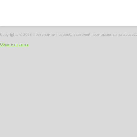
Copyrights © 2023 Претензиии правообладателей принимаются на abuse2
Обратная связь