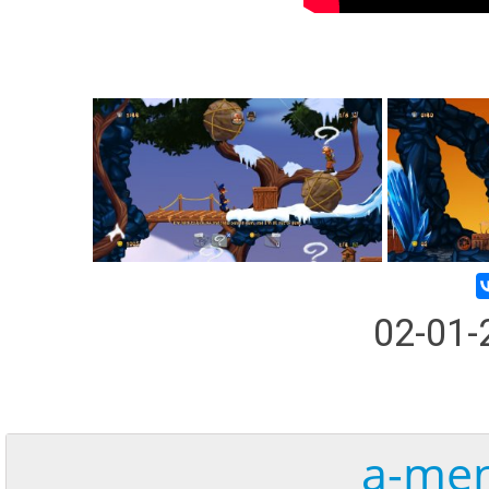
02-01
a-men