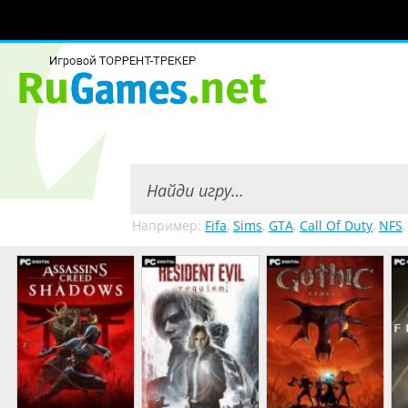
Например:
Fifa
,
Sims
,
GTA
,
Call Of Duty
,
NFS