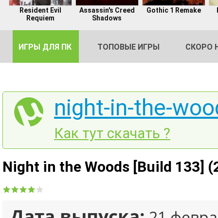
Resident Evil
Assassin's Creed
Gothic 1 Remake
Requiem
Shadows
ИГРЫ ДЛЯ ПК
ТОПОВЫЕ ИГРЫ
СКОРО 
night-in-the-woo
DE
Как тут скачать ?
2
Night in the Woods [Build 133] 
Дата выпуска:
21 февра