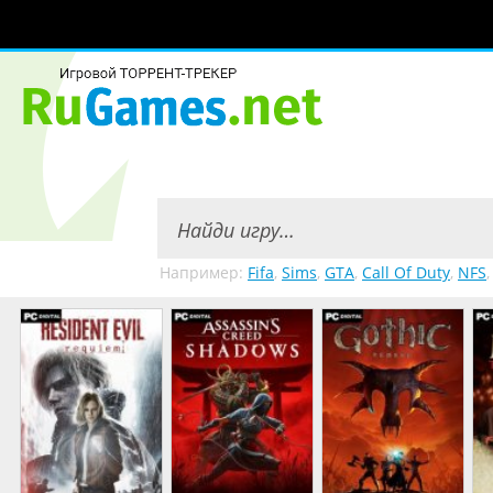
Например:
Fifa
,
Sims
,
GTA
,
Call Of Duty
,
NFS