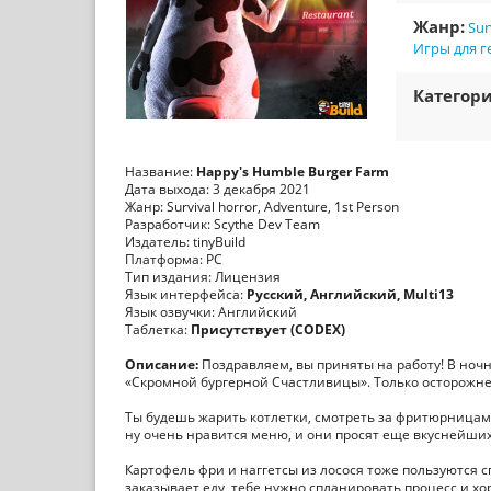
Жанр:
Sur
Игры для 
Категори
Название:
Happy's Humble Burger Farm
Дата выхода: 3 декабря 2021
Жанр: Survival horror, Adventure, 1st Person
Разработчик: Scythe Dev Team
Издатель: tinyBuild
Платформа: PC
Тип издания: Лицензия
Язык интерфейса:
Русский, Английский, Multi13
Язык озвучки: Английский
Таблетка:
Присутствует (CODEX)
Описание:
Поздравляем, вы приняты на работу! В ноч
«Скромной бургерной Счастливицы». Только осторожней,
Ты будешь жарить котлетки, смотреть за фритюрницами
ну очень нравится меню, и они просят еще вкуснейших сэ
Картофель фри и наггетсы из лосося тоже пользуются сп
заказывает еду, тебе нужно спланировать процесс и х