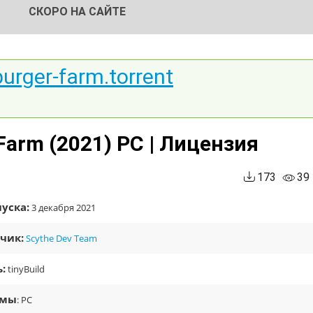
СКОРО НА САЙТЕ
urger-farm.torrent
Farm (2021) PC | Лицензия
173
39
уска:
3 декабря 2021
чик:
Scythe Dev Team
:
tinyBuild
рмы
: PC