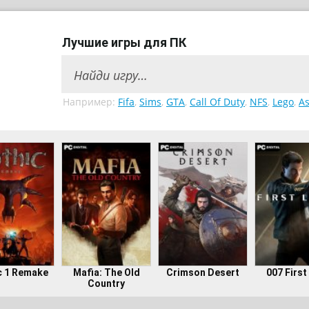
Лучшие игры для ПК
Например:
Fifa
,
Sims
,
GTA
,
Call Of Duty
,
NFS
,
Lego
,
As
c 1 Remake
Mafia: The Old
Crimson Desert
007 First
Country