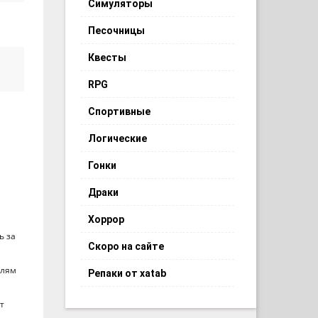
Симуляторы
Песочницы
Квесты
RPG
Спортивные
Логические
Гонки
Драки
Хоррор
ь за
Скоро на сайте
елям
Репаки от xatab
т