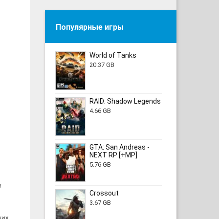
Популярные игры
World of Tanks
20.37 GB
RAID: Shadow Legends
4.66 GB
GTA: San Andreas -
NEXT RP [+MP]
5.76 GB
!
Crossout
3.67 GB
ких