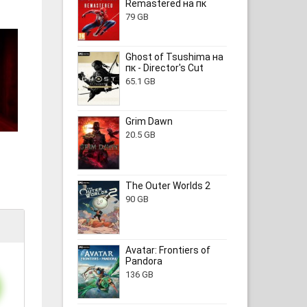
Remastered на пк
79 GB
Ghost of Tsushima на
пк - Director's Cut
65.1 GB
Grim Dawn
20.5 GB
The Outer Worlds 2
90 GB
Avatar: Frontiers of
Pandora
136 GB