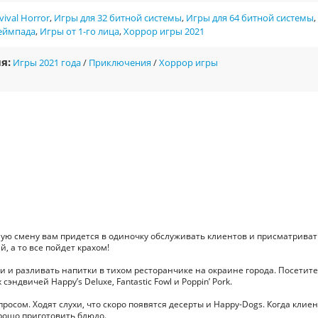
vival Horror
,
Игры для 32 битной системы
,
Игры для 64 битной системы
,
геймпада
,
Игры от 1-го лица
,
Хоррор игры 2021
я:
Игры 2021 года
/
Приключения
/
Хоррор игры
ную смену вам придется в одиночку обслуживать клиентов и присматриват
 а то все пойдет крахом!
 и разливать напитки в тихом ресторанчике на окраине города. Посетит
ндвичей Happy’s Deluxe, Fantastic Fowl и Poppin’ Pork.
росом. Ходят слухи, что скоро появятся десерты и Happy-Dogs. Когда клиен
орошо приготовить блюдо.