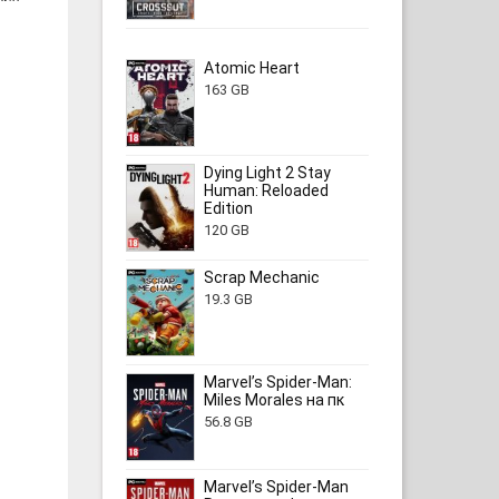
Atomic Heart
163 GB
Dying Light 2 Stay
Human: Reloaded
Edition
120 GB
Scrap Mechanic
19.3 GB
Marvel’s Spider-Man:
Miles Morales на пк
56.8 GB
Marvel’s Spider-Man