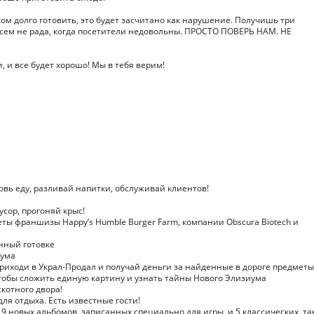
ом долго готовить, это будет засчитано как нарушение. Получишь три
овсем не рада, когда посетители недовольны. ПРОСТО ПОВЕРЬ НАМ. НЕ
, и все будет хорошо! Мы в тебя верим!
вь еду, разливай напитки, обслуживай клиентов!
сор, прогоняй крыс!
ы франшизы Happy’s Humble Burger Farm, компании Obscura Biotech и
ный готовке
иума
риходи в Украл-Продал и получай деньги за найденные в дороге предметы
тобы сложить единую картину и узнать тайны Нового Элизиума
котного двора!
ля отдыха. Есть известные гости!
 новых альбомов, записанных специально для игры, и 5 классических, та