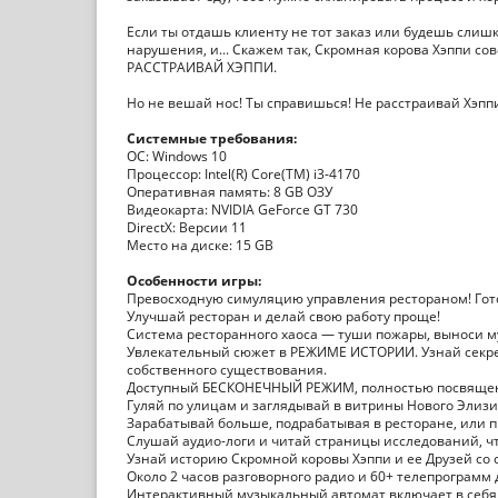
Если ты отдашь клиенту не тот заказ или будешь слишк
нарушения, и... Скажем так, Скромная корова Хэппи с
РАССТРАИВАЙ ХЭППИ.
Но не вешай нос! Ты справишься! Не расстраивай Хэппи
Системные требования:
ОС: Windows 10
Процессор: Intel(R) Core(TM) i3-4170
Оперативная память: 8 GB ОЗУ
Видеокарта: NVIDIA GeForce GT 730
DirectX: Версии 11
Место на диске: 15 GB
Особенности игры:
Превосходную симуляцию управления рестораном! Гото
Улучшай ресторан и делай свою работу проще!
Система ресторанного хаоса — туши пожары, выноси му
Увлекательный сюжет в РЕЖИМЕ ИСТОРИИ. Узнай секрет
собственного существования.
Доступный БЕСКОНЕЧНЫЙ РЕЖИМ, полностью посвящен
Гуляй по улицам и заглядывай в витрины Нового Элиз
Зарабатывай больше, подрабатывая в ресторане, или п
Слушай аудио-логи и читай страницы исследований, ч
Узнай историю Скромной коровы Хэппи и ее Друзей со с
Около 2 часов разговорного радио и 60+ телепрограмм д
Интерактивный музыкальный автомат включает в себя 9