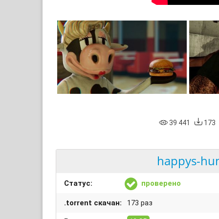
39 441
173
happys-hum
Статус:
проверено
.torrent скачан:
173 раз