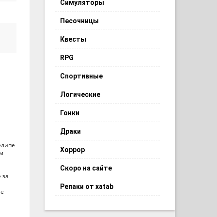
Симуляторы
Песочницы
Квесты
RPG
Спортивные
Логические
Гонки
Драки
елипе
Хоррор
ам
Скоро на сайте
 за
Репаки от xatab
те