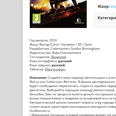
Жанр:
Иг
Категори
Год выпуска: 2010
Жанр: Racing (Cars) / Simulator / 3D / Sport
Разработчик: Codemasters Studios Birmingham
Издательство: Buka Entertainment
Тип издания:
Лицензия
Язык интерфейса:
русский
Язык озвучки:
русский
Таблэтка:
Присутствует
Описание:
Создайте свою карьеру автогонщика и учас
Массу или Себастьян Феттель. В вашем распоряжении 
будет необходимо переключать скорости коробки пере
двигатель. Выбирайте хорошую команду ремонтников, 
бензобак. Вам не придется копить деньги на хорошее ав
всеми показателями и вовремя останавливайтесь на пит
Автоматический режим поможет освоить игру гораздо б
станет видна траектория максимально выгодного пово
Особенности
• Изменение погодных условий напрямую влияет на сл