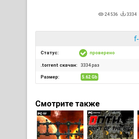
24 536
3334
f
Статус:
проверено
.torrent скачан:
3334 раз
Размер:
5.62 Gb
Смотрите также