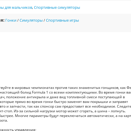
ры для мальчиков
,
Спортивные симуляторы
я:
Гонки
/
Симуляторы
/
Спортивные игры
твуйте в мировых чемпионатах против таких знаменитых гонщиков, как Ф
настоящий болид Formula 1 со всеми комплектующими. Во время гонки в
дач, положение антикрыла и даже вид топливной смеси поступающей в
которые прямо во время гонки быстро заменят вам покрышки и заправят
то и запчасти, так как спонсор сам предоставит все необходимое. Следите
-стоп. Из-за сильной нагрузки мотор может сгореть, а шина – лопнуть.
ыстрее. Многие параметры будут переключаться автоматически, а на кар
рота.
ожность управления;