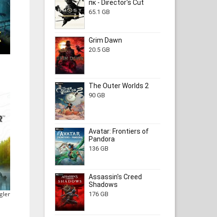
пк - Director's Cut
65.1 GB
Grim Dawn
20.5 GB
The Outer Worlds 2
90 GB
Avatar: Frontiers of
Pandora
136 GB
Assassin's Creed
Shadows
gler
176 GB