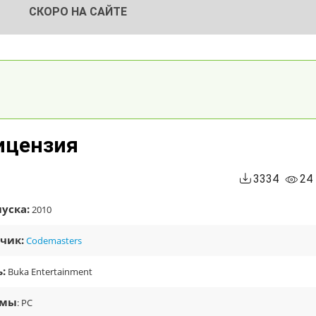
СКОРО НА САЙТЕ
Лицензия
3334
24
уска:
2010
чик:
Codemasters
:
Buka Entertainment
рмы
: PC