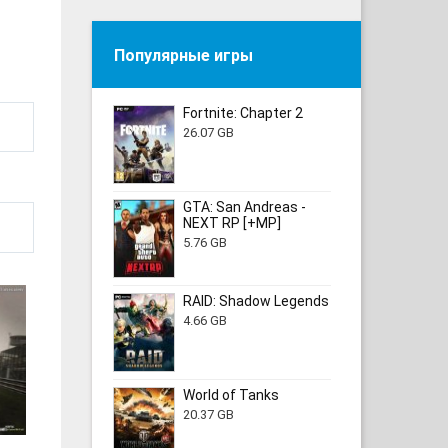
Популярные игры
Fortnite: Chapter 2
26.07 GB
GTA: San Andreas -
NEXT RP [+MP]
5.76 GB
RAID: Shadow Legends
4.66 GB
World of Tanks
20.37 GB