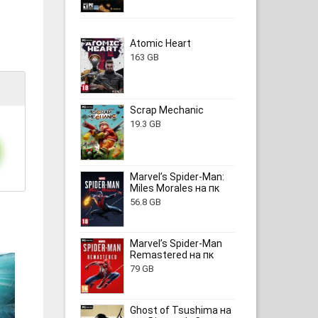
Atomic Heart
163 GB
Scrap Mechanic
19.3 GB
Marvel’s Spider-Man:
Miles Morales на пк
56.8 GB
Marvel’s Spider-Man
Remastered на пк
79 GB
Ghost of Tsushima на