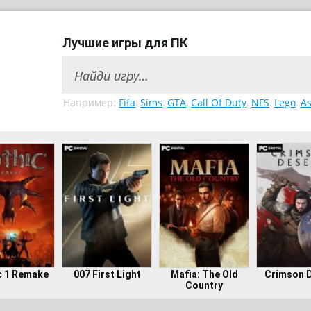
Лучшие игры для ПК
Например:
Fifa
,
Sims
,
GTA
,
Call Of Duty
,
NFS
,
Lego
,
As
c 1 Remake
007 First Light
Mafia: The Old
Crimson 
Country