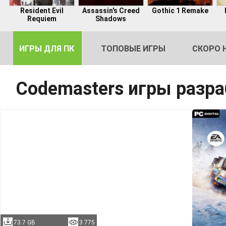
Resident Evil
Assassin's Creed
Gothic 1 Remake
Requiem
Shadows
ИГРЫ ДЛЯ ПК
ТОПОВЫЕ ИГРЫ
СКОРО 
Codemasters игры разр
DE
2
73.7 GB
3 775