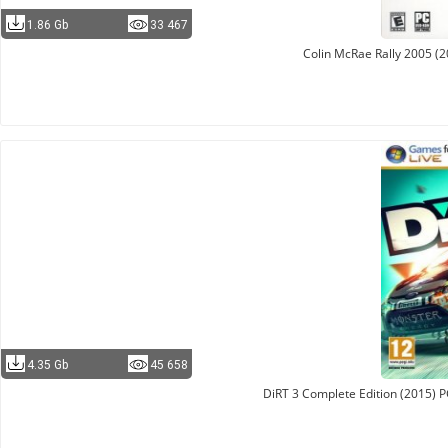
1.86 Gb
33 467
Colin McRae Rally 2005 (
4.35 Gb
45 658
DiRT 3 Complete Edition (2015) 