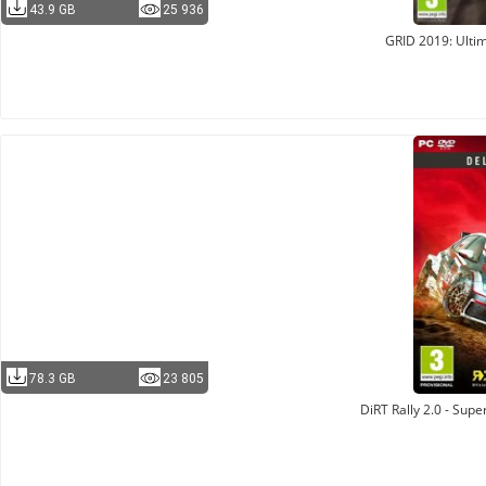
43.9 GB
25 936
GRID 2019: Ultim
78.3 GB
23 805
DiRT Rally 2.0 - Supe