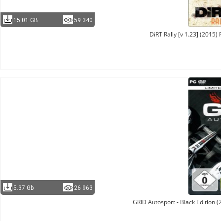
15.01 GB
59 340
DiRT Rally [v 1.23] (2015)
5.37 Gb
26 963
GRID Autosport - Black Edition 