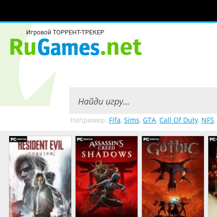
Например:
Fifa
,
Sims
,
GTA
,
Call Of Duty
,
NFS