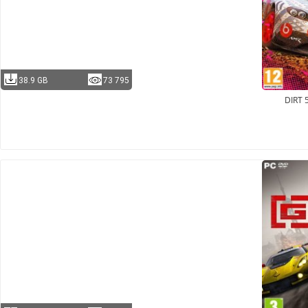
38.9 GB
73 795
DIRT 